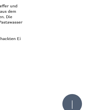
feffer und
t aus dem
n. Die
 Pastawasser
ehackten Ei