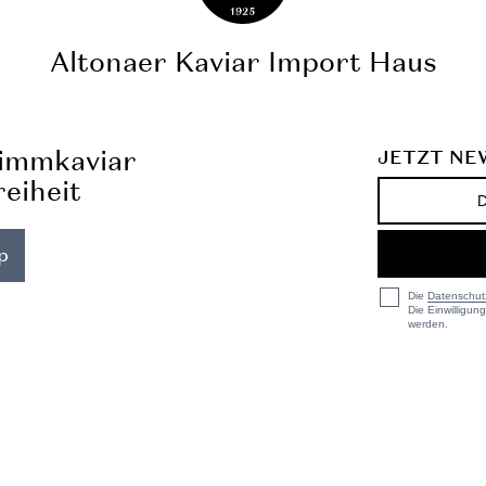
Altonaer Kaviar
Import Haus
nimmkaviar
JETZT NE
reiheit
p